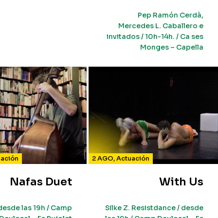
Pep Ramón Cerdà,
Mercedes L. Caballero e
invitados / 10h-14h. / Ca ses
Monges – Capella
uación
2 AGO
,
Actuación
Nafas Duet
With Us
desde las 19h / Camp
Silke Z. Resistdance / desde