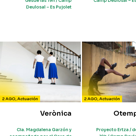
desde las 19h / Camp
Camp Deulosal – Es
Deulosal – Es Pujolet
2 AGO
,
Actuación
2 AGO
,
Actuación
Verònica
Otemp
Cia. Magdalena Garzón y
Proyecto Ertza / d