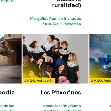
 Pujolet
ruralidad)
Margalida Ramis e invitados
/ 10h-14h. / Possesión
2 AGO
,
Actuación
2 AGO
,
Act
odiz
Les Pitxorines
esde las
desde las 19h / Camp