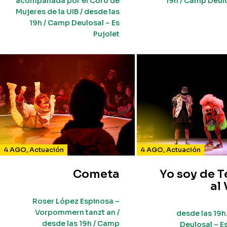
acompañada por el Coro de
19h / Camp Deulo
Mujeres de la UIB / desde las
19h / Camp Deulosal – Es
Pujolet
4 AGO
,
Actuación
4 AGO
,
Actuación
Cometa
Yo soy de T
al
Roser López Espinosa –
Vorpommern tanzt an /
desde las 19h
desde las 19h / Camp
Deulosal – E