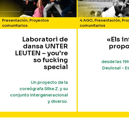
Presentación
,
Proyectos
4 AGO
,
Presentación
,
Pro
comunitarios
comunitarios
Laboratori de
«Els i
dansa UNTER
prop
LEUTEN – you’re
so fucking
desde las 19
special
Deulosal – E
Un proyecto de la
coreógrafa Silke Z. y su
conjunto intergeneracional
y diverso.