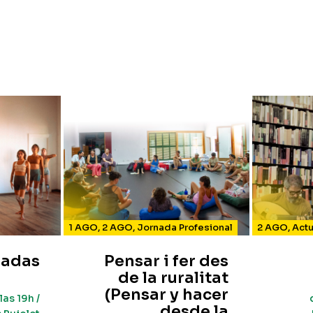
1 AGO
,
2 AGO
,
Jornada Profesional
2 AGO
,
Act
adas
Pensar i fer des
de la ruralitat
(Pensar y hacer
las 19h /
desde la