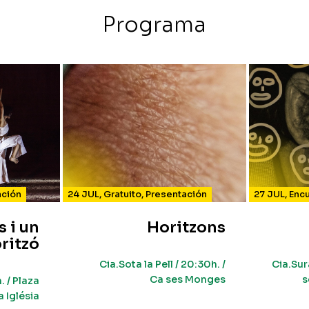
Programa
ación
24 JUL
,
Gratuito
,
Presentación
27 JUL
,
Enc
s i un
Horitzons
ritzó
Cia.Sota la Pell / 20:30h. /
Cia.Sur
Ca ses Monges
s
. / Plaza
a Iglésia