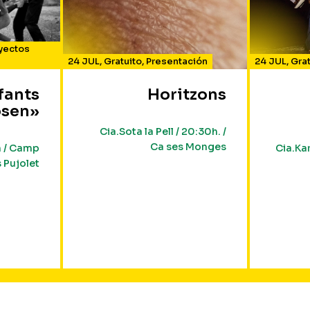
yectos
24 JUL
,
Gratuito
,
Presentación
24 JUL
,
Grat
nfants
Horitzons
osen»
Cia.Sota la Pell / 20:30h. /
Ca ses Monges
h / Camp
Cia.Kar
s Pujolet