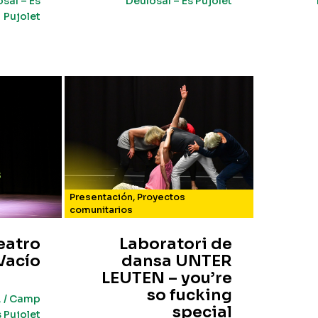
sal – Es
Deulosal – Es Pujolet
Pujolet
Presentación
,
Proyectos
comunitarios
eatro
Laboratori de
 Vacío
dansa UNTER
LEUTEN – you’re
so fucking
. / Camp
special
s Pujolet