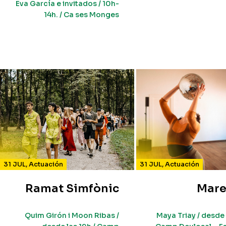
Eva García e invitados / 10h-
14h. / Ca ses Monges
31 JUL
,
Actuación
31 JUL
,
Actuación
Ramat Simfònic
Mare
Quim Girón i Moon Ribas /
Maya Triay / desde 