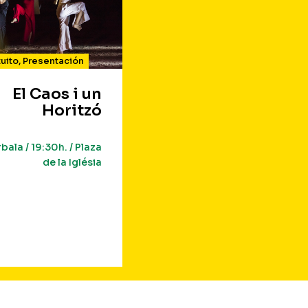
uito
,
Presentación
El Caos i un
Horitzó
bala / 19:30h. / Plaza
de la Iglésia