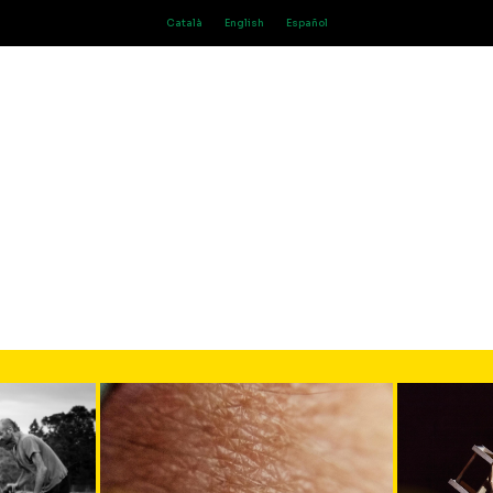
Català
English
Español