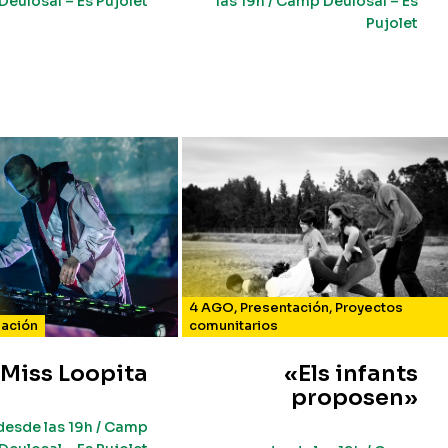
Deulosal – Es Pujolet
las 19h / Camp Deulosal – Es
Pujolet
4 AGO
,
Presentación
,
Proyectos
uación
comunitarios
Miss Loopita
«Els infants
proposen»
desde las 19h / Camp