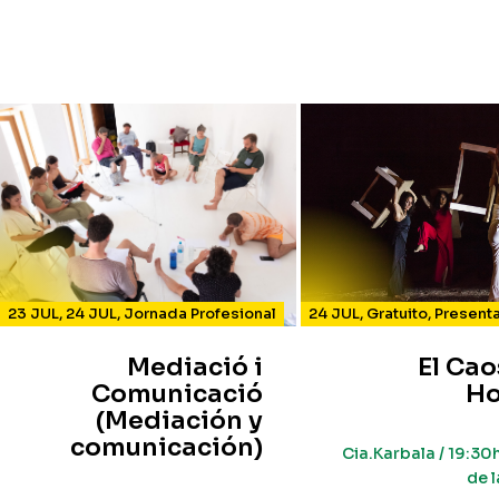
23 JUL
,
24 JUL
,
Jornada Profesional
24 JUL
,
Gratuito
,
Present
Mediació i
El Cao
Comunicació
Ho
(Mediación y
comunicación)
Cia.Karbala / 19:30h
de l