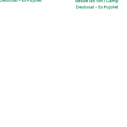
Deulosal – Es Pujolet
desde las 19h / Camp
Deulosal – Es Pujolet