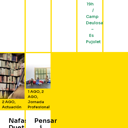
19h
/
Camp
Deulosal
–
Es
Pujolet
1 AGO
,
2
AGO
,
2 AGO
,
Jornada
Actuación
Profesional
Nafas
Pensar
Duet
i