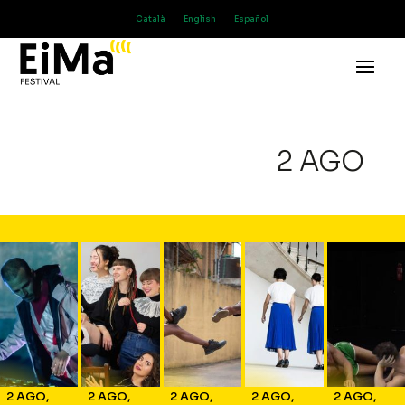
Català
English
Español
2 AGO
2 AGO
,
2 AGO
,
2 AGO
,
2 AGO
,
2 AGO
,