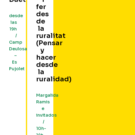
fer
des
desde
de
las
la
19h
ruralitat
/
(Pensar
Camp
Deulosal
y
–
hacer
Es
desde
Pujolet
la
ruralidad)
Margalida
Ramis
e
invitados
/
10h-