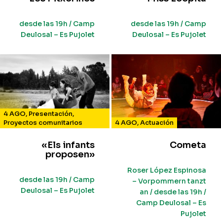
desde las 19h / Camp
desde las 19h / Camp
Deulosal – Es Pujolet
Deulosal – Es Pujolet
4 AGO
,
Presentación
,
Proyectos comunitarios
4 AGO
,
Actuación
«Els infants
Cometa
proposen»
Roser López Espinosa
desde las 19h / Camp
– Vorpommern tanzt
Deulosal – Es Pujolet
an / desde las 19h /
Camp Deulosal – Es
Pujolet