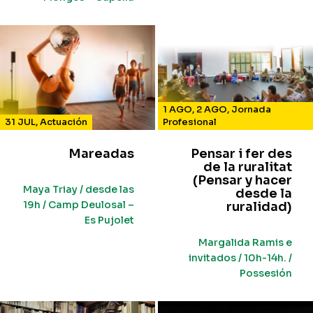
1 AGO
,
2 AGO
,
Jornada
31 JUL
,
Actuación
Profesional
Mareadas
Pensar i fer des
de la ruralitat
(Pensar y hacer
Maya Triay / desde las
desde la
19h / Camp Deulosal –
ruralidad)
Es Pujolet
Margalida Ramis e
invitados / 10h-14h. /
Possesión