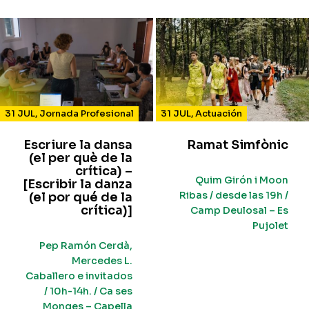
31 JUL
,
Jornada Profesional
31 JUL
,
Actuación
Escriure la dansa
Ramat Simfònic
(el per què de la
crítica) –
Quim Girón i Moon
[Escribir la danza
Ribas / desde las 19h /
(el por qué de la
crítica)]
Camp Deulosal – Es
Pujolet
Pep Ramón Cerdà,
Mercedes L.
Caballero e invitados
/ 10h-14h. / Ca ses
Monges – Capella