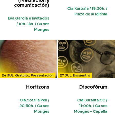
(Mediación y
comunicación)
Cia.Karbala / 19:30h. /
Plaza de la Iglésia
Eva García e invitados
/ 10h-14h. / Ca ses
Monges
24 JUL
,
Gratuito
,
Presentación
27 JUL
,
Encuentro
Horitzons
Discofòrum
Cia.Sota la Pell /
Cia.Suralita CC /
20:30h. / Ca ses
11:00h. / Ca ses
Monges
Monges – Capella