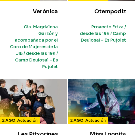
Verònica
Otempodiz
Cia. Magdalena
Proyecto Ertza /
Garzón y
desde las 19h / Camp
acompañada por el
Deulosal – Es Pujolet
Coro de Mujeres de la
UIB / desde las 19h /
Camp Deulosal – Es
Pujolet
2 AGO
,
Actuación
2 AGO
,
Actuación
Les Pitxorines
Miss Loopita